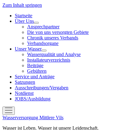
Zum Inhalt springen
Startseite
Über Uns
Menü
Ansprechpartner
öffnen
Die von uns versorgten Gebiete
Chronik unseres Verbands
Verbandsorgane
Unser Wasser
Menü
Wasserqualität und Analyse
öffnen
Installateurverzeichnis
Beiträge
Gebühren
Service und Anträge
Satzungen
Ausschreibungen/Vergaben
Notdienst
JOBS/Ausbildung
Menü
öffnen
Wasserversorgung Mittlere Vils
Wasser ist Leben. Wasser ist unsere Leidenschaft.